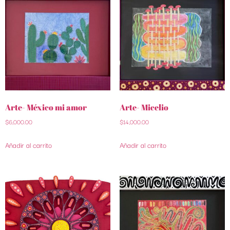
Arte- México mi amor
Arte- Micelio
$
6,000.00
$
14,000.00
Añadir al carrito
Añadir al carrito